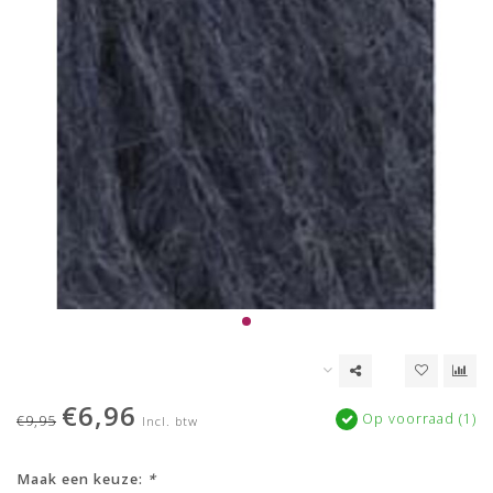
€6,96
Op voorraad (1)
€9,95
Incl. btw
Maak een keuze:
*