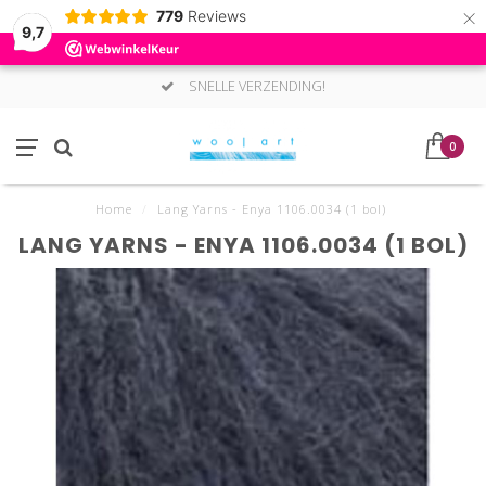
×
779
Reviews
9,7
SNELLE VERZENDING!
0
Home
/
Lang Yarns - Enya 1106.0034 (1 bol)
LANG YARNS - ENYA 1106.0034 (1 BOL)