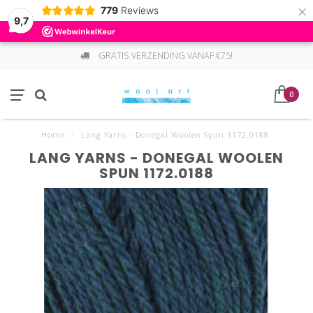
×
779
Reviews
9,7
GRATIS VERZENDING VANAF €75!
0
Home
/
Lang Yarns - Donegal Woolen Spun 1172.0188
LANG YARNS - DONEGAL WOOLEN
SPUN 1172.0188