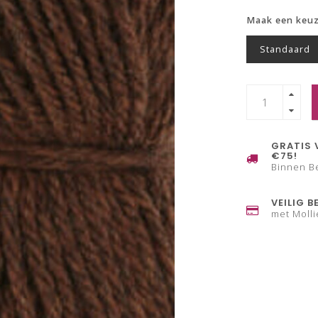
Maak een keu
Standaard
GRATIS 
€75!
Binnen B
VEILIG B
met Molli