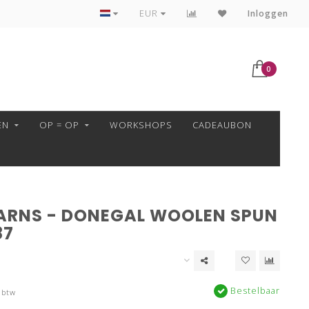
VEILIG BETALEN MET MOLLIE!
EUR
Inloggen
0
EN
OP = OP
WORKSHOPS
CADEAUBON
ARNS - DONEGAL WOOLEN SPUN
87
Bestelbaar
 btw