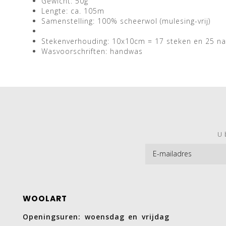
Gewicht: 50g
Lengte: ca. 105m
Samenstelling: 100% scheerwol (mulesing-vrij)
Stekenverhouding: 10x10cm = 17 steken en 25 n
Wasvoorschriften: handwas
U 
WOOLART
Openingsuren: woensdag en vrijdag