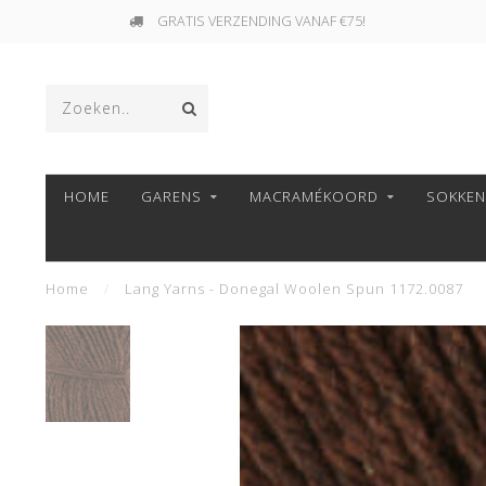
GRATIS VERZENDING VANAF €75!
HOME
GARENS
MACRAMÉKOORD
SOKKE
Home
/
Lang Yarns - Donegal Woolen Spun 1172.0087