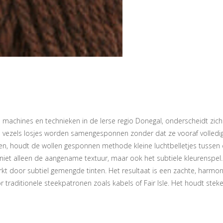
machines en technieken in de Ierse regio Donegal, onderscheidt zich 
vezels losjes worden samengesponnen zonder dat ze vooraf volledig ge
 houdt de wollen gesponnen methode kleine luchtbelletjes tussen de ve
niet alleen de aangename textuur, maar ook het subtiele kleurenspel. 
t door subtiel gemengde tinten. Het resultaat is een zachte, harmoni
traditionele steekpatronen zoals kabels of Fair Isle. Het houdt steken