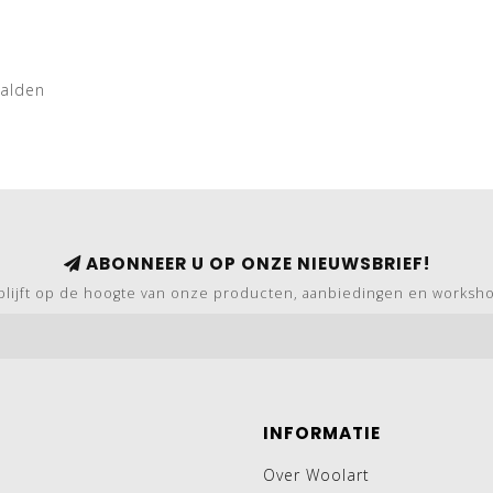
aalden
ABONNEER U OP ONZE NIEUWSBRIEF!
blijft op de hoogte van onze producten, aanbiedingen en worksh
INFORMATIE
Over Woolart