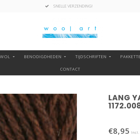
SNELLE VERZENDING!
NWOL
BENODIGDHEDEN
TIJDSCHRIFTEN
PAKKETT
CONTACT
LANG Y
1172.00
€8,95
Incl.