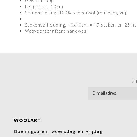
Gewicht: 50g
Lengte: ca. 105m
Samenstelling: 100% scheerwol (mulesing-vrij)
Stekenverhouding: 10x10cm = 17 steken en 25 n
Wasvoorschriften: handwas
U 
WOOLART
Openingsuren: woensdag en vrijdag