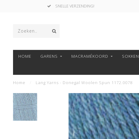
SNELLE VERZENDING!
HOME
GARENS
MACRAMÉKOORD
SOKKE
Home
/
Lang Yarns - Donegal Woolen Spun 1172.0078