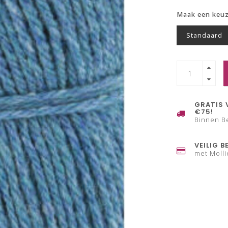
Maak een keu
Standaard
GRATIS 
€75!
Binnen B
VEILIG B
met Molli