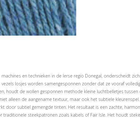
machines en technieken in de Ierse regio Donegal, onderscheidt zich 
vezels losjes worden samengesponnen zonder dat ze vooraf volledig ge
 houdt de wollen gesponnen methode kleine luchtbelletjes tussen de ve
niet alleen de aangename textuur, maar ook het subtiele kleurenspel. 
t door subtiel gemengde tinten. Het resultaat is een zachte, harmoni
traditionele steekpatronen zoals kabels of Fair Isle. Het houdt steken