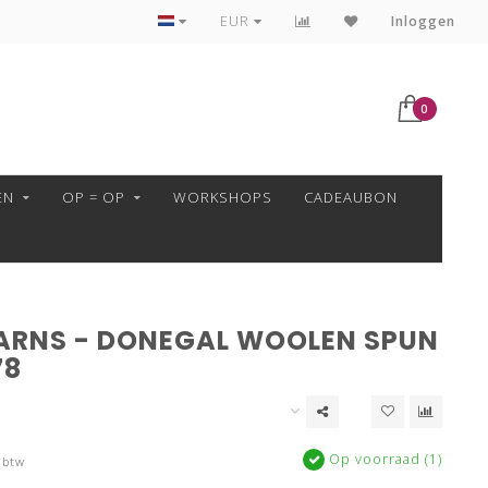
GARENS ALTIJD VAN HETZELFDE VERFBAD!
EUR
Inloggen
0
EN
OP = OP
WORKSHOPS
CADEAUBON
ARNS - DONEGAL WOOLEN SPUN
78
Op voorraad (1)
 btw