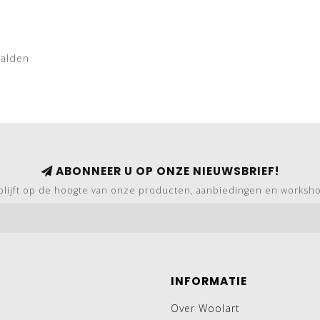
aalden
ABONNEER U OP ONZE NIEUWSBRIEF!
blijft op de hoogte van onze producten, aanbiedingen en worksh
INFORMATIE
Over Woolart