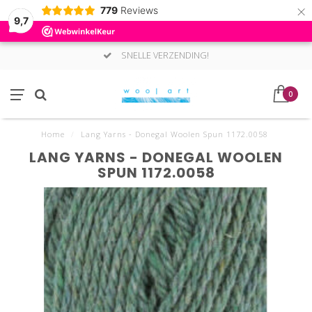
×
779
Reviews
9,7
SNELLE VERZENDING!
0
Home
/
Lang Yarns - Donegal Woolen Spun 1172.0058
LANG YARNS - DONEGAL WOOLEN
SPUN 1172.0058