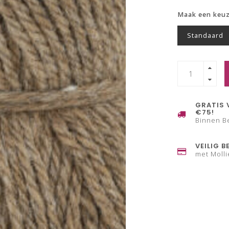
Maak een keu
Standaard
GRATIS 
€75!
Binnen B
VEILIG B
met Molli