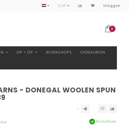
VEILIG BETALEN MET MOLLIE!
EUR
Inloggen
0
EN
OP = OP
WORKSHOPS
CADEAUBON
ARNS - DONEGAL WOOLEN SPUN
39
Bestelbaar
 btw