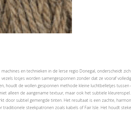
machines en technieken in de Ierse regio Donegal, onderscheidt zich 
vezels losjes worden samengesponnen zonder dat ze vooraf volledig ge
 houdt de wollen gesponnen methode kleine luchtbelletjes tussen de ve
niet alleen de aangename textuur, maar ook het subtiele kleurenspel. 
t door subtiel gemengde tinten. Het resultaat is een zachte, harmoni
traditionele steekpatronen zoals kabels of Fair Isle. Het houdt steken