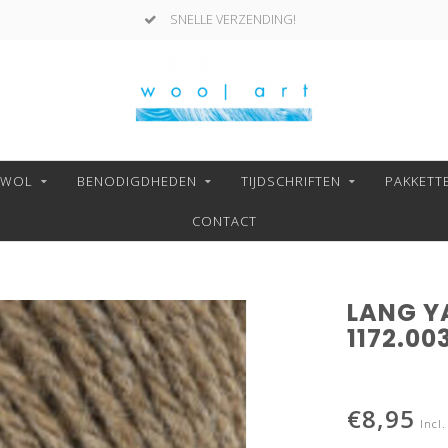
SNELLE VERZENDING!
NWOL
BENODIGDHEDEN
TIJDSCHRIFTEN
PAKKETT
CONTACT
LANG Y
1172.00
€8,95
Incl.