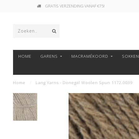
GRATIS VERZENDING VANAF €75!
HOME
GARENS
MACRAMÉKOORD
SOKKE
Home
/
Lang Yarns - Donegal Woolen Spun 1172.0039