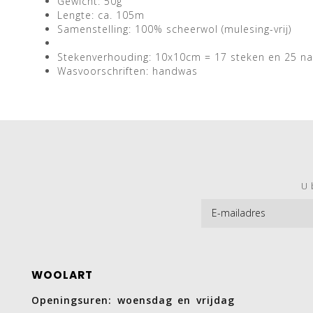
Gewicht: 50g
Lengte: ca. 105m
Samenstelling: 100% scheerwol (mulesing-vrij)
Stekenverhouding: 10x10cm = 17 steken en 25 n
Wasvoorschriften: handwas
U 
WOOLART
Openingsuren: woensdag en vrijdag