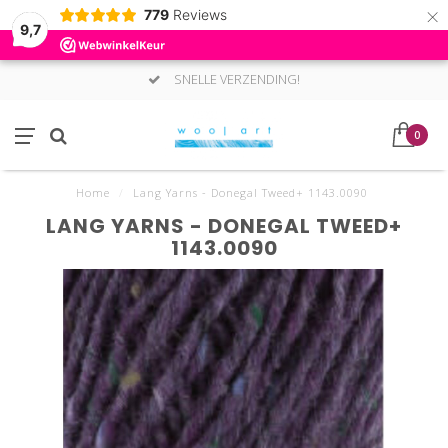
×
779
Reviews
9,7
SNELLE VERZENDING!
0
Home
/
Lang Yarns - Donegal Tweed+ 1143.0090
LANG YARNS - DONEGAL TWEED+
1143.0090