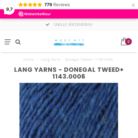
×
779
Reviews
9,7
SNELLE VERZENDING!
0
Home
/
Lang Yarns - Donegal Tweed+ 1143.0006
LANG YARNS - DONEGAL TWEED+
1143.0006