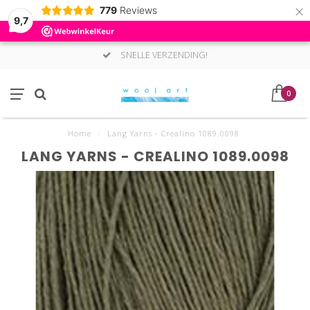
×
779
Reviews
9,7
SNELLE VERZENDING!
0
Home
/
Lang Yarns - Crealino 1089.0098
LANG YARNS - CREALINO 1089.0098