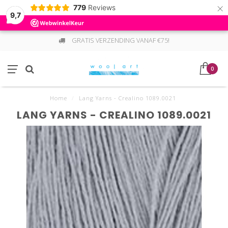
×
779
Reviews
9,7
GRATIS VERZENDING VANAF €75!
0
Home
/
Lang Yarns - Crealino 1089.0021
LANG YARNS - CREALINO 1089.0021