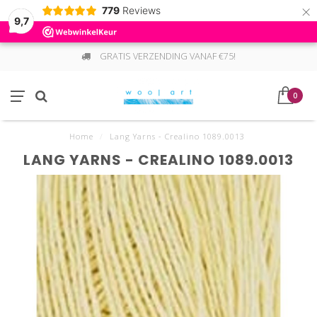
×
779
Reviews
9,7
GRATIS VERZENDING VANAF €75!
0
Home
/
Lang Yarns - Crealino 1089.0013
LANG YARNS - CREALINO 1089.0013