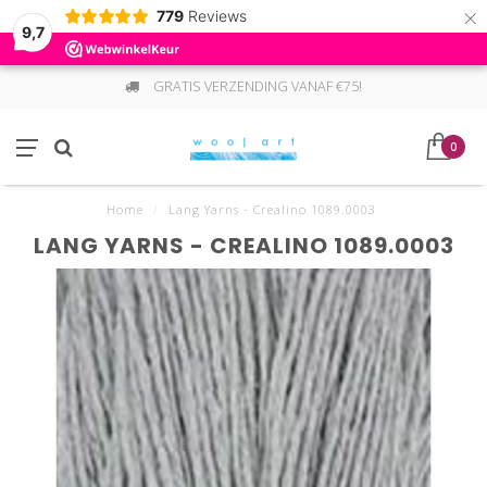
×
779
Reviews
9,7
GRATIS VERZENDING VANAF €75!
0
Home
/
Lang Yarns - Crealino 1089.0003
LANG YARNS - CREALINO 1089.0003