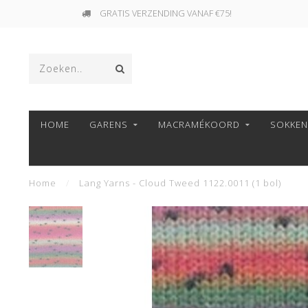
GRATIS VERZENDING VANAF €75!
HOME
GARENS
MACRAMÉKOORD
SOKKE
Home
/
Lang Yarns - Cloud Tweed 1122.0011 (1 bol)