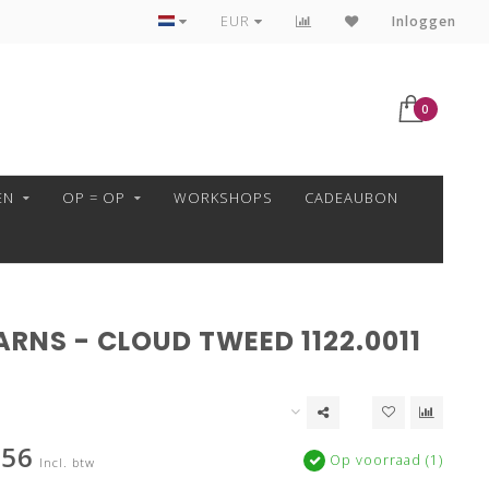
VEILIG BETALEN MET MOLLIE!
EUR
Inloggen
0
EN
OP = OP
WORKSHOPS
CADEAUBON
RNS - CLOUD TWEED 1122.0011
,56
Op voorraad (1)
Incl. btw