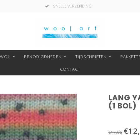
SNELLE VERZENDING!
NWOL
BENODIGDHEDEN
TIJDSCHRIFTEN
PAKKETT
CONTACT
LANG YA
(1 BOL)
€12
€17,95