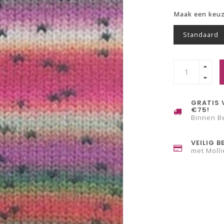
Maak een keu
Standaard
GRATIS 
€75!
Binnen B
VEILIG B
met Molli