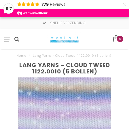
×
779
Reviews
9,7
SNELLE VERZENDING!
0
Home
/
Lang Yarns - Cloud Tweed 1122.0010 (5 bollen)
LANG YARNS - CLOUD TWEED
1122.0010 (5 BOLLEN)