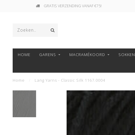
GRATIS VERZENDING VANAF €75!
HOME
GARENS
MACRAMÉKOORD
SOKKE
Home
/
Lang Yarns - Classic Silk 1167.0004