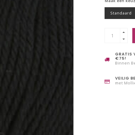
Maak een keu
Standaard
GRATIS 
€75!
Binnen B
VEILIG B
met Molli