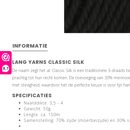
INFORMATIE
LANG YARNS CLASSIC SILK
9,7
De naam zegt het al: Classic Silk is een traditionele 3-draads 
prachtig tot hun recht komen. De toevoeging van 30% merinowol
met stevigheid, waardoor het de perfecte keuze is voor fijn ha
SPECIFICATIES
Naalddikte: 3,5 - 4
Gewicht: 50g
Lengte: ca. 150m
Samenstelling: 70% zijde (moerbeizijde) en 30% s