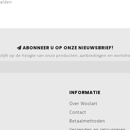
aalden
ABONNEER U OP ONZE NIEUWSBRIEF!
blijft op de hoogte van onze producten, aanbiedingen en worksh
INFORMATIE
Over Woolart
Contact
Betaalmethoden
Verzenden en retourneren