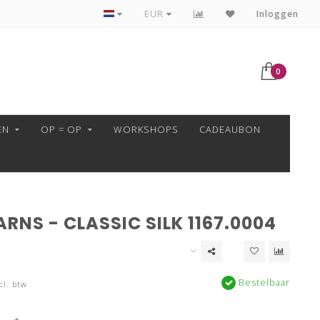
VEILIG BETALEN MET MOLLIE!
EUR
Inloggen
0
EN
OP = OP
WORKSHOPS
CADEAUBON
RNS - CLASSIC SILK 1167.0004
Bestelbaar
cl. btw