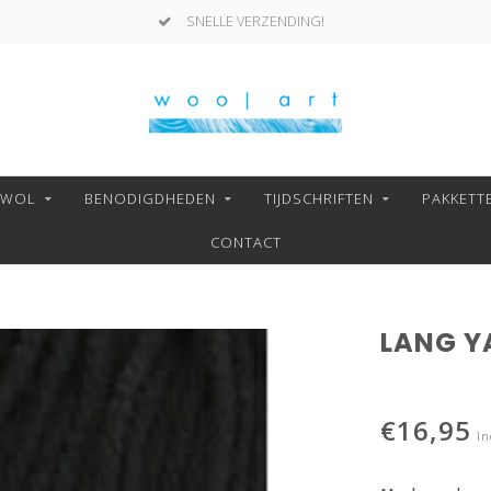
SNELLE VERZENDING!
NWOL
BENODIGDHEDEN
TIJDSCHRIFTEN
PAKKETT
CONTACT
LANG YA
€16,95
In