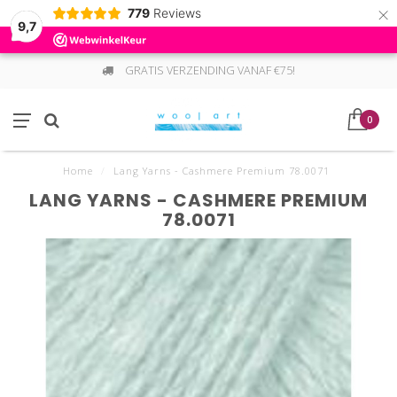
×
779
Reviews
9,7
GRATIS VERZENDING VANAF €75!
0
Home
/
Lang Yarns - Cashmere Premium 78.0071
LANG YARNS - CASHMERE PREMIUM
78.0071