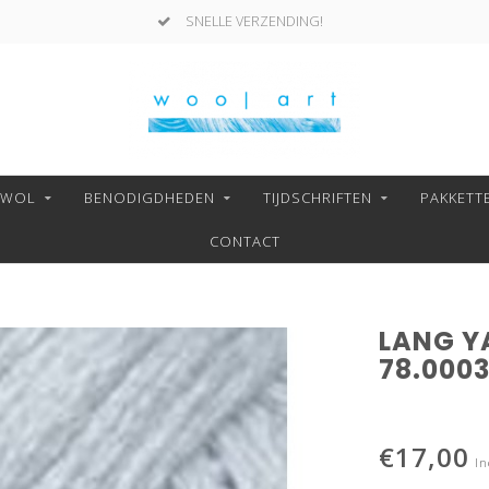
SNELLE VERZENDING!
NWOL
BENODIGDHEDEN
TIJDSCHRIFTEN
PAKKETT
CONTACT
LANG Y
78.000
€17,00
In