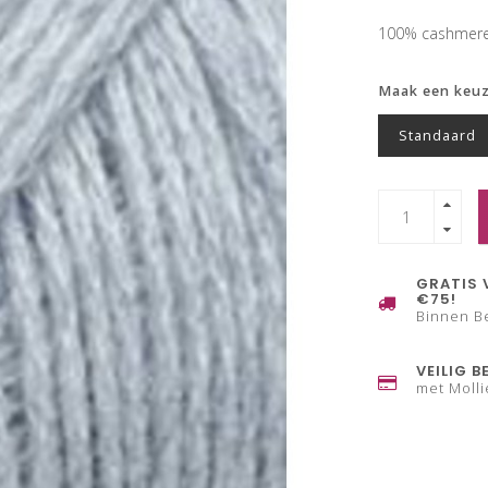
100% cashmer
Maak een keu
Standaard
GRATIS 
€75!
Binnen B
VEILIG B
met Molli