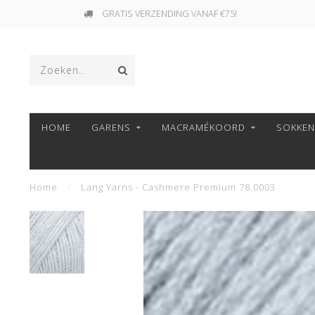
GRATIS VERZENDING VANAF €75!
HOME
GARENS
MACRAMÉKOORD
SOKKE
Home
/
Lang Yarns - Cashmere Premium 78.0003