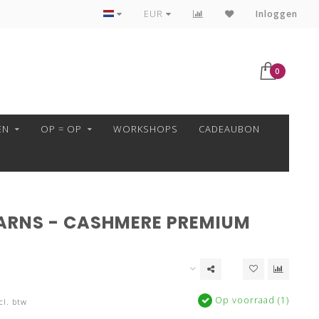
VEILIG BETALEN MET MOLLIE!
EUR
Inloggen
0
EN
OP = OP
WORKSHOPS
CADEAUBON
ARNS - CASHMERE PREMIUM
3
Op voorraad (1)
cl. btw