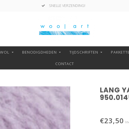
SNELLE VERZENDING!
NWOL
BENODIGDHEDEN
TIJDSCHRIFTEN
PAKKETT
CONTACT
LANG Y
950.014
€23,50
In