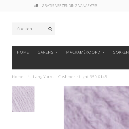
GRATIS VERZENDING VANAF €75!
HOME
GARENS
MACRAMÉKOORD
SOKKE
Home
/
Lang Yarns - Cashmere Light 950.0145