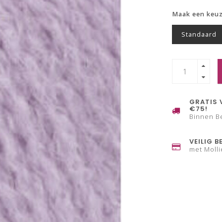
Maak een keu
Standaard
GRATIS 
€75!
Binnen B
VEILIG B
met Molli