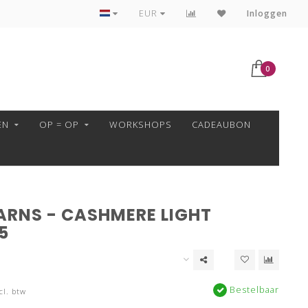
VEILIG BETALEN MET MOLLIE!
EUR
Inloggen
0
EN
OP = OP
WORKSHOPS
CADEAUBON
ARNS - CASHMERE LIGHT
5
Bestelbaar
cl. btw