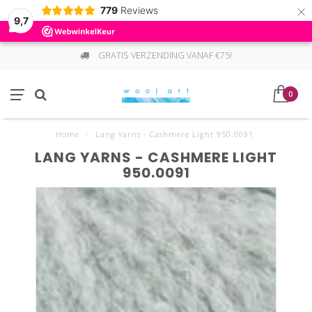
×
779
Reviews
9,7
GRATIS VERZENDING VANAF €75!
0
Home
/
Lang Yarns - Cashmere Light 950.0091
LANG YARNS - CASHMERE LIGHT
950.0091