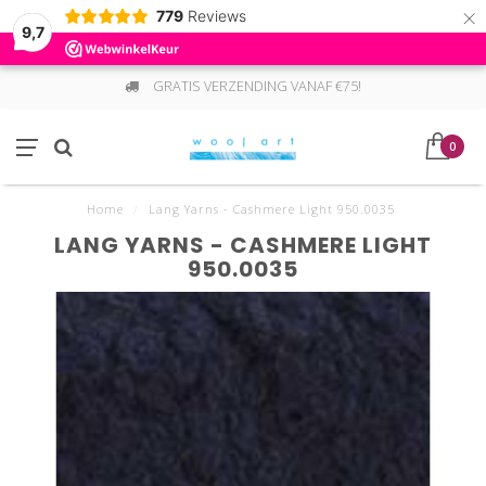
×
779
Reviews
9,7
GRATIS VERZENDING VANAF €75!
0
Home
/
Lang Yarns - Cashmere Light 950.0035
LANG YARNS - CASHMERE LIGHT
950.0035