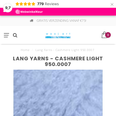
×
779
Reviews
9,7
GRATIS VERZENDING VANAF €75!
0
Home
/
Lang Yarns - Cashmere Light 950.0007
LANG YARNS - CASHMERE LIGHT
950.0007