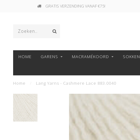
GRATIS VERZENDING VANAF €75!
HOME
GARENS
MACRAMÉKOORD
SOKKE
Home
/
Lang Yarns - Cashmere Lace 883.0040