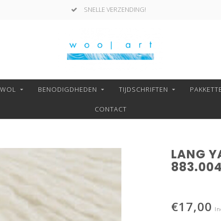
SNELLE VERZENDING!
NWOL
BENODIGDHEDEN
TIJDSCHRIFTEN
PAKKETT
CONTACT
LANG Y
883.00
€17,00
In