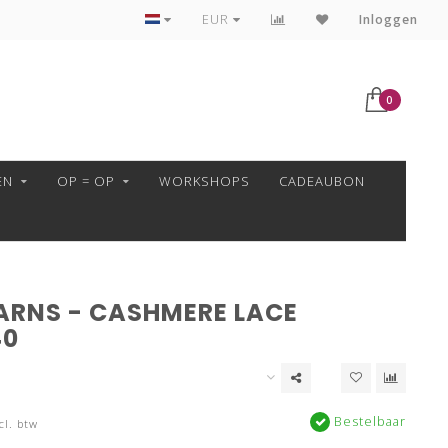
VEILIG BETALEN MET MOLLIE!
EUR
Inloggen
0
EN
OP = OP
WORKSHOPS
CADEAUBON
ARNS - CASHMERE LACE
40
Bestelbaar
cl. btw