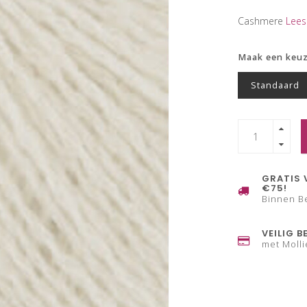
Cashmere
Lees
Maak een keu
Standaard
GRATIS 
€75!
Binnen B
VEILIG B
met Molli