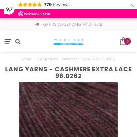
×
779
Reviews
9,7
GRATIS VERZENDING VANAF €75!
0
Home
/
Lang Yarns - Cashmere Extra Lace 96.0262
LANG YARNS - CASHMERE EXTRA LACE
96.0262