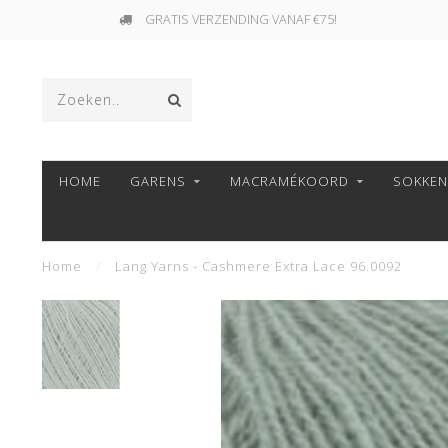
GRATIS VERZENDING VANAF €75!
HOME
GARENS
MACRAMÉKOORD
SOKKE
Home
/
Lang Yarns - Cashmere Extra Lace 96.0092