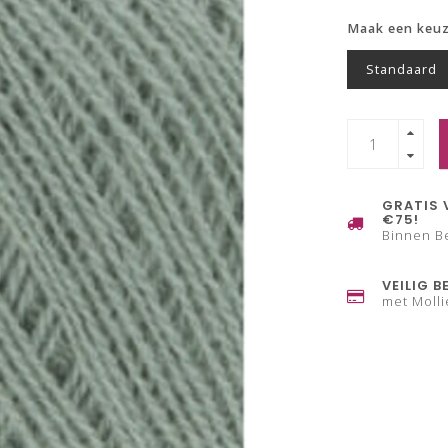
Maak een keu
Standaard
GRATIS 
€75!
Binnen B
VEILIG B
met Molli