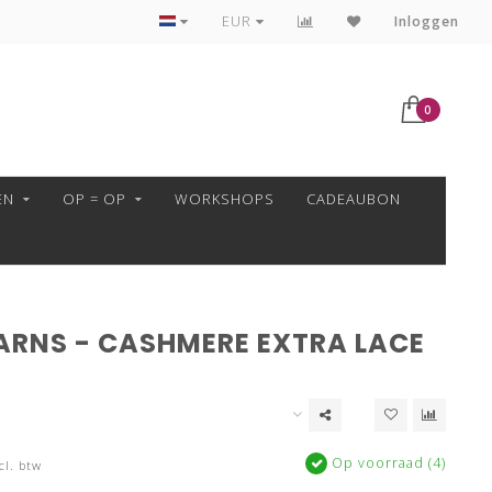
VEILIG BETALEN MET MOLLIE!
EUR
Inloggen
0
EN
OP = OP
WORKSHOPS
CADEAUBON
ARNS - CASHMERE EXTRA LACE
Op voorraad (4)
cl. btw