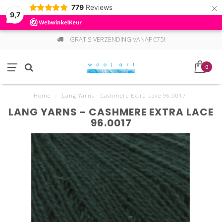
×
779
Reviews
9,7
GRATIS VERZENDING VANAF €75!
0
Home
/
Lang Yarns - Cashmere Extra Lace 96.0017
LANG YARNS - CASHMERE EXTRA LACE
96.0017