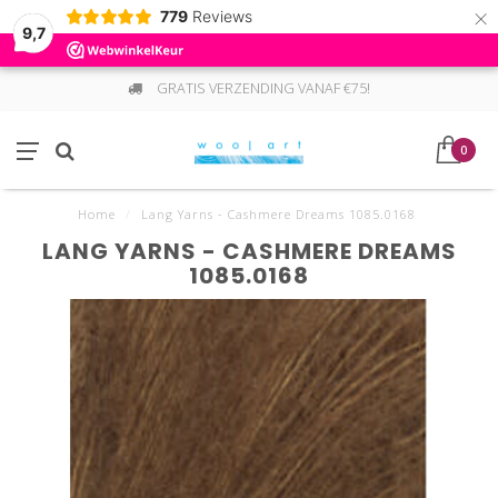
×
779
Reviews
9,7
GRATIS VERZENDING VANAF €75!
0
Home
/
Lang Yarns - Cashmere Dreams 1085.0168
LANG YARNS - CASHMERE DREAMS
1085.0168