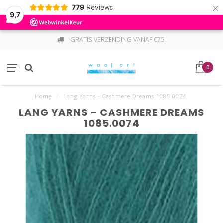
×
779
Reviews
9,7
GRATIS VERZENDING VANAF €75!
0
Home
/
Lang Yarns - Cashmere Dreams 1085.0074
LANG YARNS - CASHMERE DREAMS
1085.0074