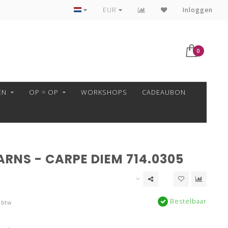
VEILIG BETALEN MET MOLLIE!
EUR
Inloggen
0
EN
OP = OP
WORKSHOPS
CADEAUBON
RNS - CARPE DIEM 714.0305
Bestelbaar
 btw