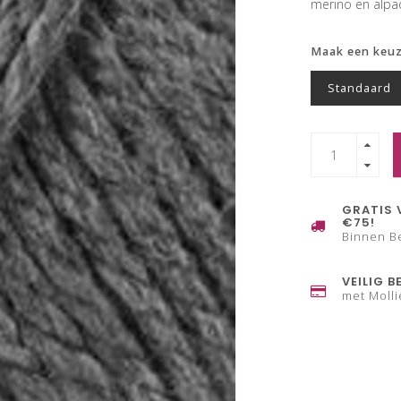
merino en alp
Maak een keu
Standaard
GRATIS 
€75!
Binnen B
VEILIG B
met Molli