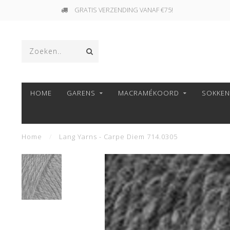
GRATIS VERZENDING VANAF €75!
HOME
GARENS
MACRAMÉKOORD
SOKKE
Home
/
Lang Yarns - Carpe Diem 714.0305