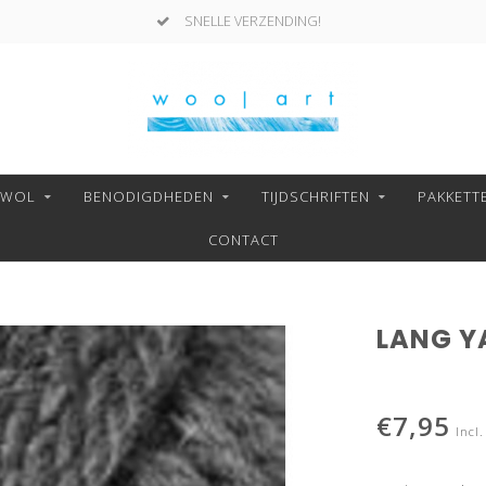
SNELLE VERZENDING!
NWOL
BENODIGDHEDEN
TIJDSCHRIFTEN
PAKKETT
CONTACT
LANG YA
€7,95
Incl.