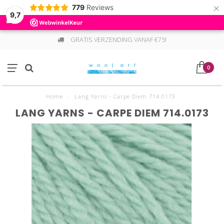
×
779
Reviews
9,7
GRATIS VERZENDING VANAF €75!
0
Home
/
Lang Yarns - Carpe Diem 714.0173
LANG YARNS - CARPE DIEM 714.0173