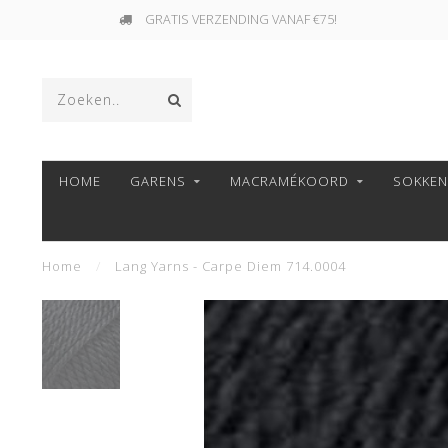
GRATIS VERZENDING VANAF €75!
HOME
GARENS
MACRAMÉKOORD
SOKKE
Home
/
Lang Yarns - Carpe Diem 714.0004