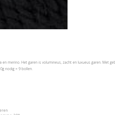
 en merino. Het garen is volumineus, zacht en luxueus garen. Met ge
0g nodig = 9 bollen.
eren