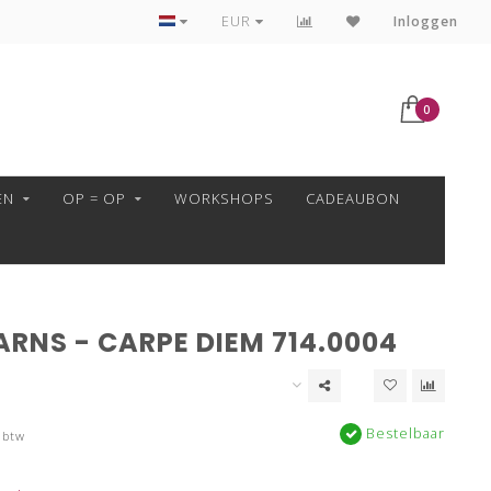
VEILIG BETALEN MET MOLLIE!
EUR
Inloggen
0
EN
OP = OP
WORKSHOPS
CADEAUBON
RNS - CARPE DIEM 714.0004
Bestelbaar
 btw