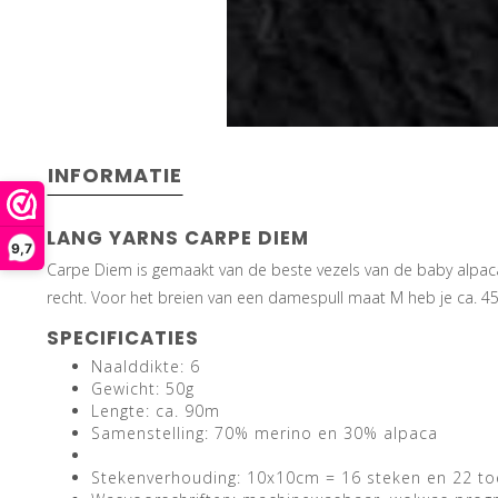
INFORMATIE
LANG YARNS CARPE DIEM
9,7
Carpe Diem is gemaakt van de beste vezels van de baby alpaca
recht. Voor het breien van een damespull maat M heb je ca. 45
SPECIFICATIES
Naalddikte: 6
Gewicht: 50g
Lengte: ca. 90m
Samenstelling: 70% merino en 30% alpaca
Stekenverhouding: 10x10cm = 16 steken en 22 to