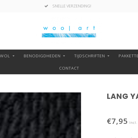
SNELLE VERZENDING!
NWOL
BENODIGDHEDEN
TIJDSCHRIFTEN
PAKKETT
CONTACT
LANG YA
€7,95
Incl.