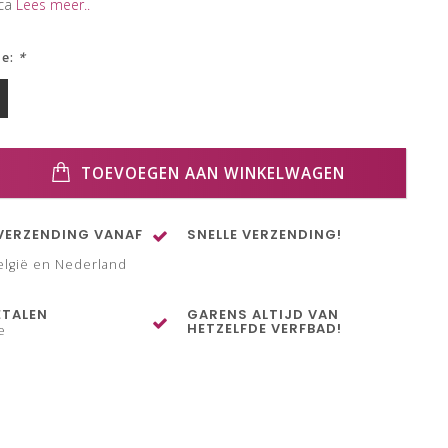
aca
Lees meer..
ze:
*
TOEVOEGEN AAN WINKELWAGEN
VERZENDING VANAF
SNELLE VERZENDING!
elgië en Nederland
ETALEN
GARENS ALTIJD VAN
HETZELFDE VERFBAD!
e