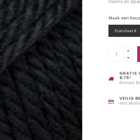
merino en alp
Maak een keu
Standaard
GRATIS 
€75!
Binnen B
VEILIG B
met Molli