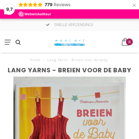
×
779
Reviews
9,7
SNELLE VERZENDING!
0
Home
/
Lang Yarns - Breien voor de baby
LANG YARNS - BREIEN VOOR DE BABY