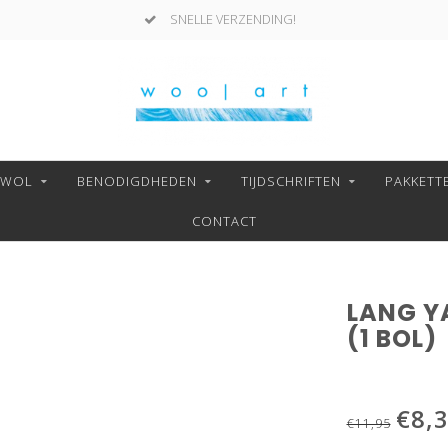
SNELLE VERZENDING!
NWOL
BENODIGDHEDEN
TIJDSCHRIFTEN
PAKKETT
CONTACT
LANG Y
(1 BOL)
€8,
€11,95