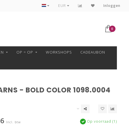
VEILIG BETALEN MET MOLLIE!
EUR
Inloggen
0
EN
OP = OP
WORKSHOPS
CADEAUBON
ARNS - BOLD COLOR 1098.0004
36
Op voorraad (1)
Incl. btw