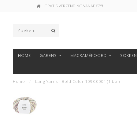
GRATIS VERZENDING VANAF €75!
HOME
GARENS
MACRAMÉKOORD
SOKKE
Home
/
Lang Yarns - Bold Color 1098.0004 (1 bol)