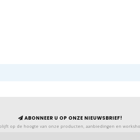
ABONNEER U OP ONZE NIEUWSBRIEF!
blijft op de hoogte van onze producten, aanbiedingen en worksh