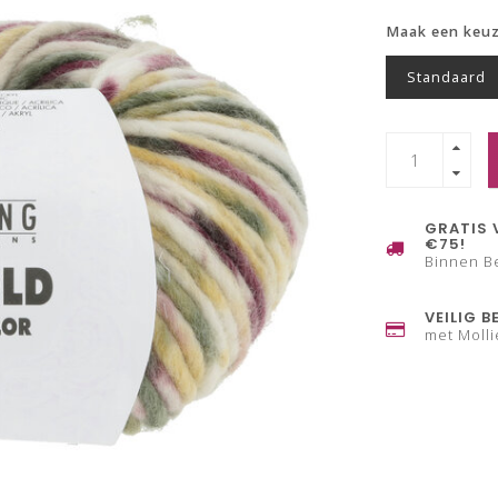
Maak een keu
Standaard
GRATIS 
€75!
Binnen B
VEILIG B
met Molli