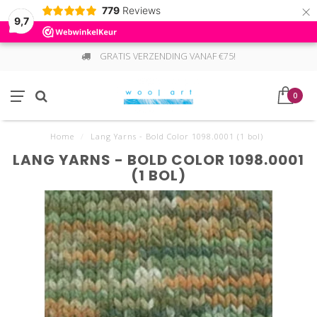
×
779
Reviews
9,7
GRATIS VERZENDING VANAF €75!
0
Home
/
Lang Yarns - Bold Color 1098.0001 (1 bol)
LANG YARNS - BOLD COLOR 1098.0001
(1 BOL)