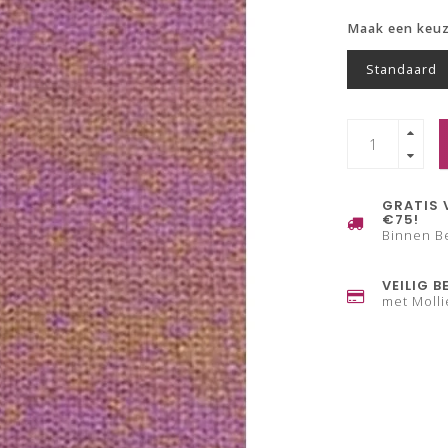
Maak een keu
Standaard
GRATIS 
€75!
Binnen B
VEILIG B
met Molli