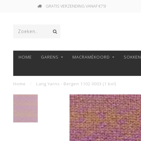
GRATIS VERZENDING VANAF €75!
HOME
GARENS
MACRAMÉKOORD
SOKKE
Home
/
Lang Yarns - Bergen 1102.0003 (1 bol)