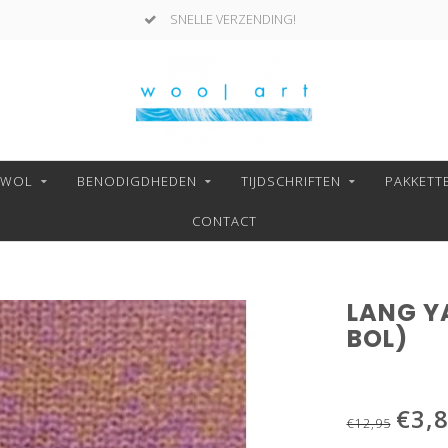
SNELLE VERZENDING!
NWOL
BENODIGDHEDEN
TIJDSCHRIFTEN
PAKKETT
CONTACT
LANG YA
BOL)
€3,
€12,95