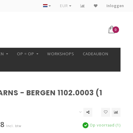
VEILIG BETALEN MET MOLLIE!
EUR
Inloggen
0
EN
OP = OP
WORKSHOPS
CADEAUBON
RNS - BERGEN 1102.0003 (1
88
Op voorraad (1)
Incl. btw