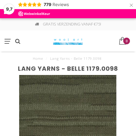
×
779
Reviews
9,7
GRATIS VERZENDING VANAF €75!
0
Home
/
Lang Yarns - Belle 1179.0098
LANG YARNS - BELLE 1179.0098