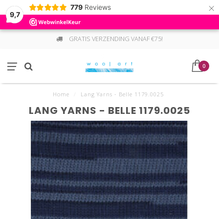
×
779
Reviews
9,7
GRATIS VERZENDING VANAF €75!
0
Home
/
Lang Yarns - Belle 1179.0025
LANG YARNS - BELLE 1179.0025