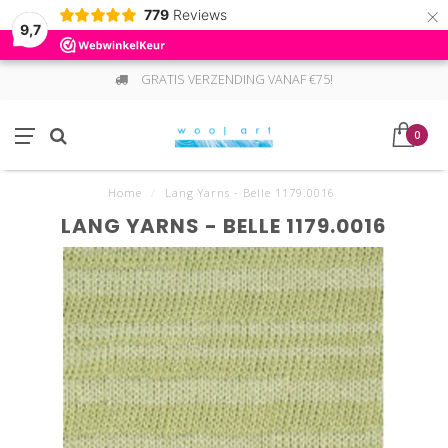
×
779
Reviews
9,7
GRATIS VERZENDING VANAF €75!
0
Home
/
Lang Yarns - Belle 1179.0016
LANG YARNS - BELLE 1179.0016