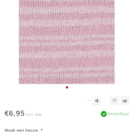
€6,95
Bestelbaar
Incl. btw
Maak een keuze:
*