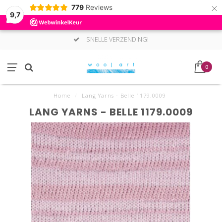
×
779
Reviews
9,7
SNELLE VERZENDING!
0
Home
/
Lang Yarns - Belle 1179.0009
LANG YARNS - BELLE 1179.0009