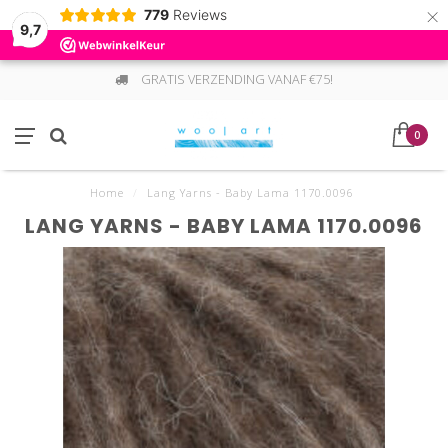
×
779
Reviews
9,7
GRATIS VERZENDING VANAF €75!
0
Home
/
Lang Yarns - Baby Lama 1170.0096
LANG YARNS - BABY LAMA 1170.0096