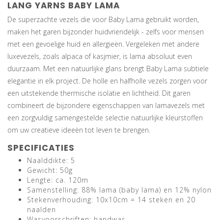
LANG YARNS BABY LAMA
De superzachte vezels die voor Baby Lama gebruikt worden,
maken het garen bijzonder huidvriendelijk - zelfs voor mensen
met een gevoelige huid en allergieën. Vergeleken met andere
luxevezels, zoals alpaca of kasjmier, is lama absoluut even
duurzaam. Met een natuurlijke glans brengt Baby Lama subtiele
elegantie in elk project. De holle en halfholle vezels zorgen voor
een uitstekende thermische isolatie en lichtheid. Dit garen
combineert de bijzondere eigenschappen van lamavezels met
een zorgvuldig samengestelde selectie natuurlijke kleurstoffen
om uw creatieve ideeën tot leven te brengen.
SPECIFICATIES
Naalddikte: 5
Gewicht: 50g
Lengte: ca. 120m
Samenstelling: 88% lama (baby lama) en 12% nylon
Stekenverhouding: 10x10cm = 14 steken en 20
naalden
Wasvoorschriften: handwas