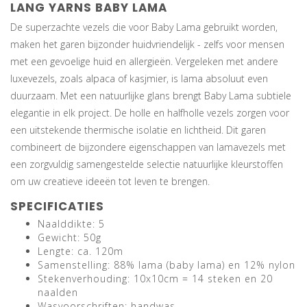
LANG YARNS BABY LAMA
De superzachte vezels die voor Baby Lama gebruikt worden,
maken het garen bijzonder huidvriendelijk - zelfs voor mensen
met een gevoelige huid en allergieën. Vergeleken met andere
luxevezels, zoals alpaca of kasjmier, is lama absoluut even
duurzaam. Met een natuurlijke glans brengt Baby Lama subtiele
elegantie in elk project. De holle en halfholle vezels zorgen voor
een uitstekende thermische isolatie en lichtheid. Dit garen
combineert de bijzondere eigenschappen van lamavezels met
een zorgvuldig samengestelde selectie natuurlijke kleurstoffen
om uw creatieve ideeën tot leven te brengen.
SPECIFICATIES
Naalddikte: 5
Gewicht: 50g
Lengte: ca. 120m
Samenstelling: 88% lama (baby lama) en 12% nylon
Stekenverhouding: 10x10cm = 14 steken en 20
naalden
Wasvoorschriften: handwas