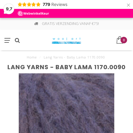
×
779
Reviews
9,7
GRATIS VERZENDING VANAF €75!
0
Home
/
Lang Yarns - Baby Lama 1170.0090
LANG YARNS - BABY LAMA 1170.0090