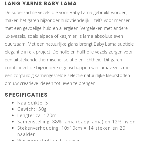
LANG YARNS BABY LAMA
De superzachte vezels die voor Baby Lama gebruikt worden,
maken het garen bijzonder huidvriendelijk - zelfs voor mensen
met een gevoelige huid en allergieën. Vergeleken met andere
luxevezels, zoals alpaca of kasjmier, is lama absoluut even
duurzaam. Met een natuurlijke glans brengt Baby Lama subtiele
elegantie in elk project. De holle en halfholle vezels zorgen voor
een uitstekende thermische isolatie en lichtheid. Dit garen
combineert de bijzondere eigenschappen van lamavezels met
een zorgvuldig samengestelde selectie natuurlijke kleurstoffen
om uw creatieve ideeën tot leven te brengen.
SPECIFICATIES
Naalddikte: 5
Gewicht: 50g
Lengte: ca. 120m
Samenstelling: 88% lama (baby lama) en 12% nylon
Stekenverhouding: 10x10cm = 14 steken en 20
naalden
Wasvoorschriften: handwas