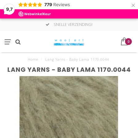
×
779
Reviews
9,7
SNELLE VERZENDING!
0
Home
/
Lang Yarns - Baby Lama 1170.0044
LANG YARNS - BABY LAMA 1170.0044