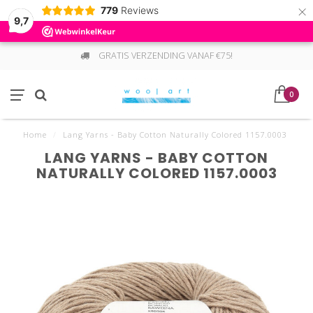
×
779
Reviews
9,7
GRATIS VERZENDING VANAF €75!
0
Home
/
Lang Yarns - Baby Cotton Naturally Colored 1157.0003
LANG YARNS - BABY COTTON
NATURALLY COLORED 1157.0003