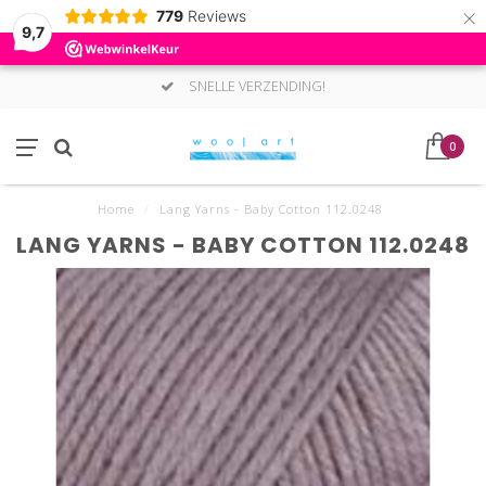
×
779
Reviews
9,7
SNELLE VERZENDING!
0
Home
/
Lang Yarns - Baby Cotton 112.0248
LANG YARNS - BABY COTTON 112.0248