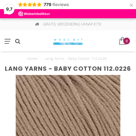
×
779
Reviews
9,7
GRATIS VERZENDING VANAF €75!
0
Home
/
Lang Yarns - Baby Cotton 112.0226
LANG YARNS - BABY COTTON 112.0226