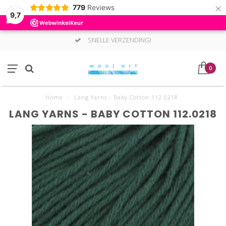
×
779
Reviews
9,7
SNELLE VERZENDING!
0
Home
/
Lang Yarns - Baby Cotton 112.0218
LANG YARNS - BABY COTTON 112.0218