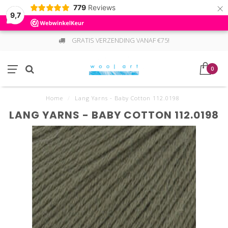
×
779
Reviews
9,7
GRATIS VERZENDING VANAF €75!
0
Home
/
Lang Yarns - Baby Cotton 112.0198
LANG YARNS - BABY COTTON 112.0198