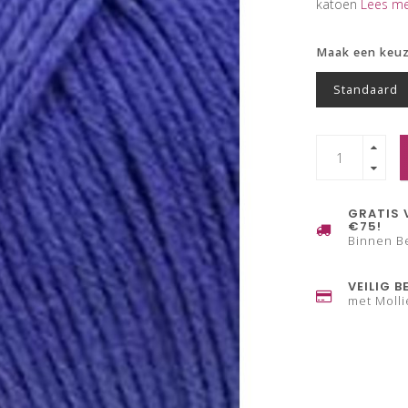
katoen
Lees me
Maak een keu
Standaard
GRATIS 
€75!
Binnen B
VEILIG B
met Molli