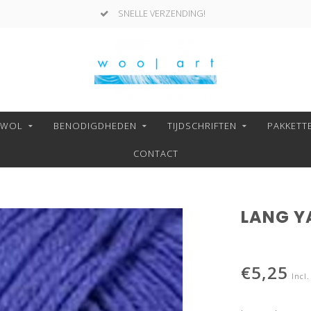
SNELLE VERZENDING!
NWOL
BENODIGDHEDEN
TIJDSCHRIFTEN
PAKKETT
CONTACT
LANG Y
€5,25
Incl.