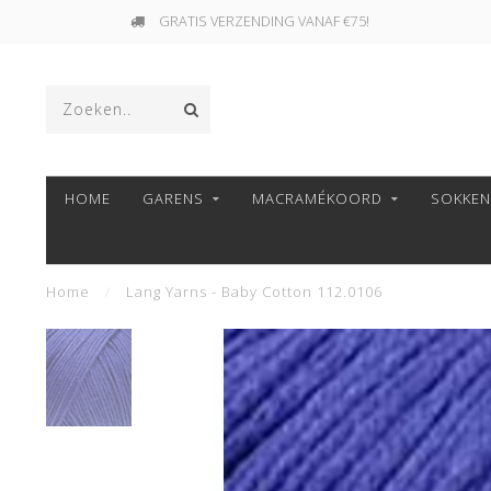
GRATIS VERZENDING VANAF €75!
HOME
GARENS
MACRAMÉKOORD
SOKKE
Home
/
Lang Yarns - Baby Cotton 112.0106