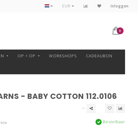
VEILIG BETALEN MET MOLLIE!
EUR
Inloggen
0
EN
OP = OP
WORKSHOPS
CADEAUBON
ARNS - BABY COTTON 112.0106
Bestelbaar
 btw