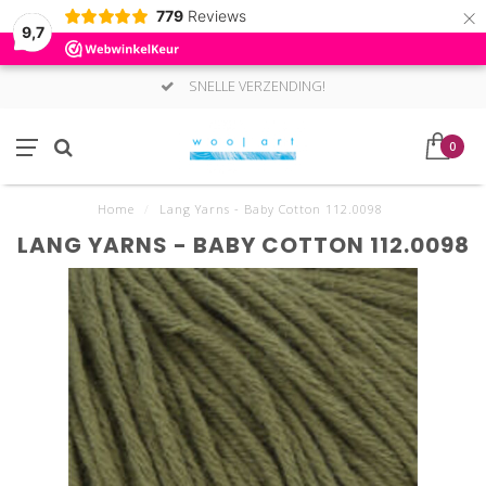
×
779
Reviews
9,7
SNELLE VERZENDING!
0
Home
/
Lang Yarns - Baby Cotton 112.0098
LANG YARNS - BABY COTTON 112.0098