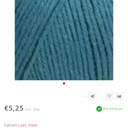
€5,25
Bestelbaar
Incl. btw
katoen
Lees meer..