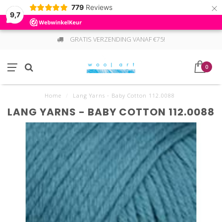
×
779
Reviews
9,7
GRATIS VERZENDING VANAF €75!
0
Home
/
Lang Yarns - Baby Cotton 112.0088
LANG YARNS - BABY COTTON 112.0088