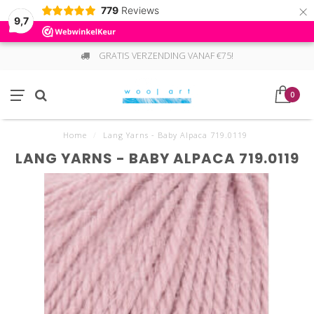
×
779
Reviews
9,7
GRATIS VERZENDING VANAF €75!
0
Home
/
Lang Yarns - Baby Alpaca 719.0119
LANG YARNS - BABY ALPACA 719.0119